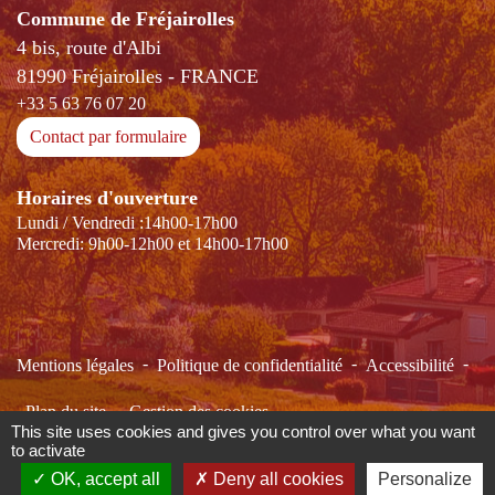
Commune de Fréjairolles
4 bis, route d'Albi
81990 Fréjairolles - FRANCE
+33 5 63 76 07 20
Contact par formulaire
Horaires d'ouverture
Lundi / Vendredi :14h00-17h00
Mercredi: 9h00-12h00 et 14h00-17h00
-
-
-
Mentions légales
Politique de confidentialité
Accessibilité
-
Plan du site
Gestion des cookies
This site uses cookies and gives you control over what you want
to activate
OK, accept all
Deny all cookies
Personalize
Site créé en partenariat avec Réseau des Communes