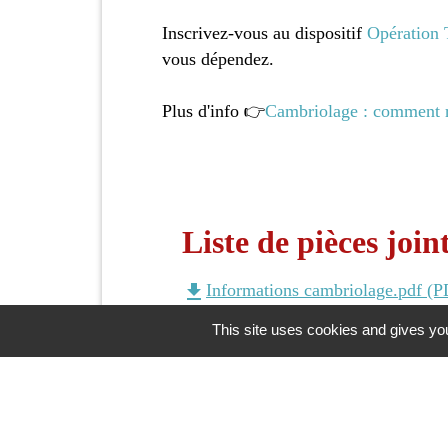
Inscrivez-vous au dispositif
Opération 
vous dépendez.
Plus d'info 👉
Cambriolage : comment réa
Liste de pièces join
file_download
Informations cambriolage.pdf (P
This site uses cookies and gives you