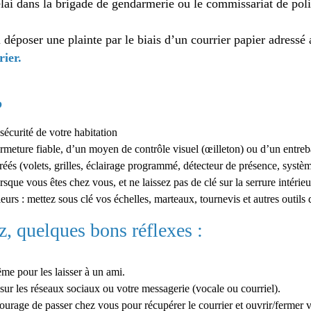
lai dans la brigade de gendarmerie ou le commissariat de pol
 déposer une plainte par le biais d’un courrier papier adress
ier.
?
sécurité de votre habitation
meture fiable, d’un moyen de contrôle visuel (œilleton) ou d’un entrebâ
réés (volets, grilles, éclairage programmé, détecteur de présence, systè
que vous êtes chez vous, et ne laissez pas de clé sur la serrure intérieu
leurs : mettez sous clé vos échelles, marteaux, tournevis et autres outils 
, quelques bons réflexes :
ême pour les laisser à un ami.
ur les réseaux sociaux ou votre messagerie (vocale ou courriel).
rage de passer chez vous pour récupérer le courrier et ouvrir/fermer v