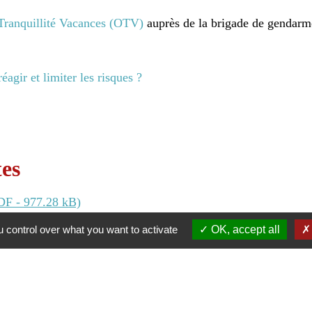
Tranquillité Vacances (OTV)
auprès de la brigade de gendarme
gir et limiter les risques ?
tes
DF - 977.28 kB)
 control over what you want to activate
OK, accept all