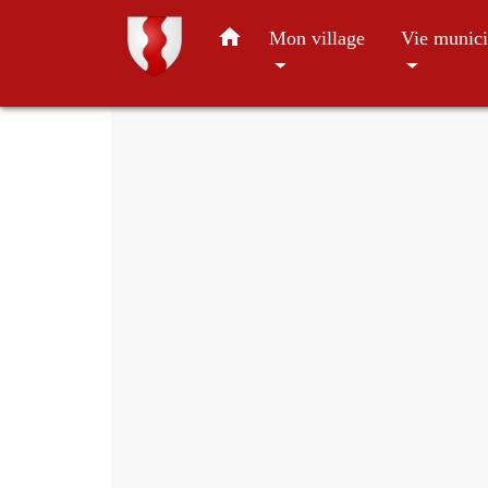
home
Mon village
Vie munici