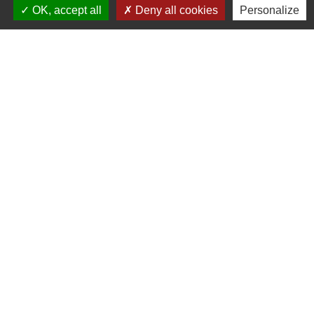
OK, accept all
Deny all cookies
Personalize
Sur la commune, plus de 20 exploitations
agricoles sont présentes en beauvin,
céréales...
Si vous souhaitez apparaître sur le site,
dans la rubrique "La vente à la ferme" ou
nous transmettre un visuel (carte de visite ou
photo).
Merci de nous contacter par téléphone au
05.63.76.07.20
ou par mail :
mairie@mairie-frejairolles.fr