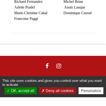
Richard Fernandez Michel Brian
Arlette Pradel Anaïs Lauque
Marie-Christine Cabal Dominique Caussé
Francoise Paggi
This site uses cookies and gives you control over what you want
Contacter la mairie
to activate
OK, accept all
Deny all cookies
Personalize
Commune de Fréjairolles
4 bis, route d'Albi