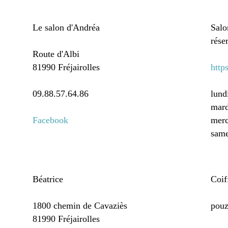
Le salon d'Andréa
Salo
rése
Route d'Albi
81990 Fréjairolles
http
09.88.57.64.86
lund
mard
Facebook
merc
same
Béatrice
Coif
1800 chemin de Cavaziès
pouz
81990 Fréjairolles