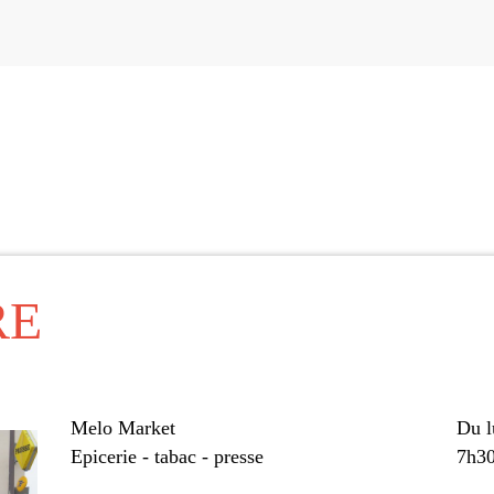
RE
Melo Market
Du l
Epicerie - tabac - presse
7h30