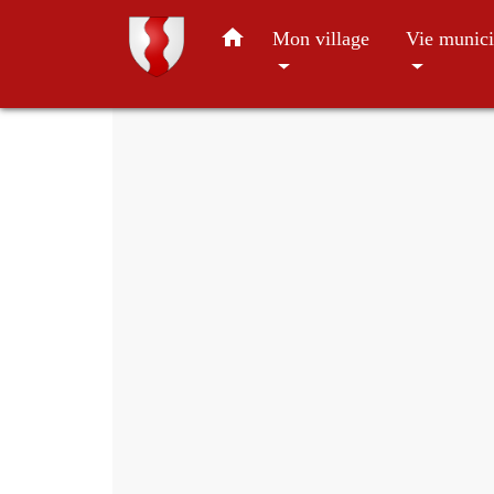
home
Mon village
Vie munici