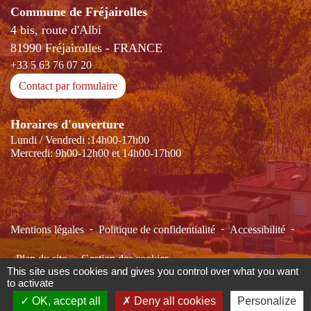
Commune de Fréjairolles
4 bis, route d'Albi
81990 Fréjairolles - FRANCE
+33 5 63 76 07 20
Contact par formulaire
Horaires d'ouverture
Lundi / Vendredi :14h00-17h00
Mercredi: 9h00-12h00 et 14h00-17h00
-
-
-
Mentions légales
Politique de confidentialité
Accessibilité
-
Plan du site
Gestion des cookies
This site uses cookies and gives you control over what you want
to activate
OK, accept all
Deny all cookies
Personalize
Site créé en partenariat avec Réseau des Communes