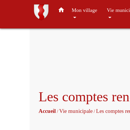
home
Mon village
Vie munici
Les comptes re
Accueil
Vie municipale
Les comptes r
/
/