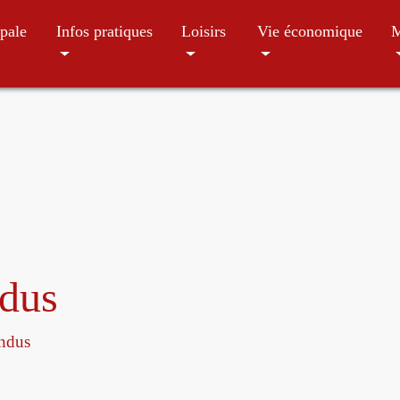
pale
Infos pratiques
Loisirs
Vie économique
M
ndus
endus