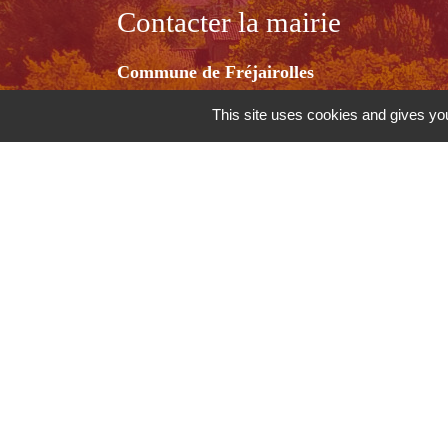
Contacter la mairie
Commune de Fréjairolles
4 bis, route d'Albi
This site uses cookies and gives you
81990 Fréjairolles - FRANCE
+33 5 63 76 07 20
Contact par formulaire
Horaires d'ouverture
Lundi / Vendredi :14h00-17h00
Mercredi: 9h00-12h00 et 14h00-17h00
-
-
Mentions légales
Politique de confidentialité
Ac