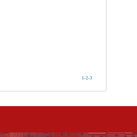
1
-2
-3