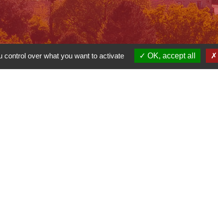
 control over what you want to activate
OK, accept all
-
-
cessibilité
Plan du site
Gestion des cookies