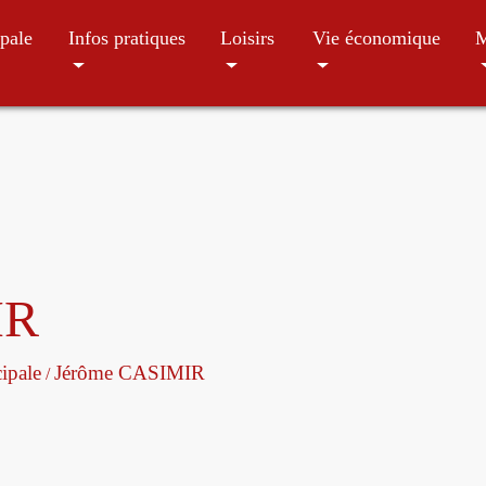
pale
Infos pratiques
Loisirs
Vie économique
M
IR
ipale
Jérôme CASIMIR
/