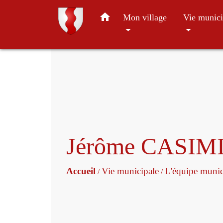
home
Mon village
Vie munici
Jérôme CASIM
Accueil
Vie municipale
L'équipe munic
/
/