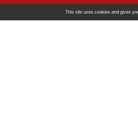
This site uses cookies and gives you
Contacter la mairie
Commune de Fréjairolles
4 bis, route d'Albi
81990 Fréjairolles - FRANCE
+33 5 63 76 07 20
Contact par formulaire
Horaires d'ouverture
Lundi / Vendredi :14h00-17h00
Mercredi: 9h00-12h00 et 14h00-17h00
-
-
Mentions légales
Politique de confidentialité
Ac