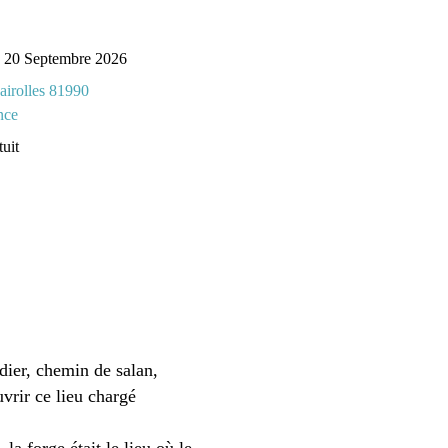
- 20 Septembre 2026
jairolles 81990
nce
tuit
ier, chemin de salan,
vrir ce lieu chargé
la forge était le lieu où le