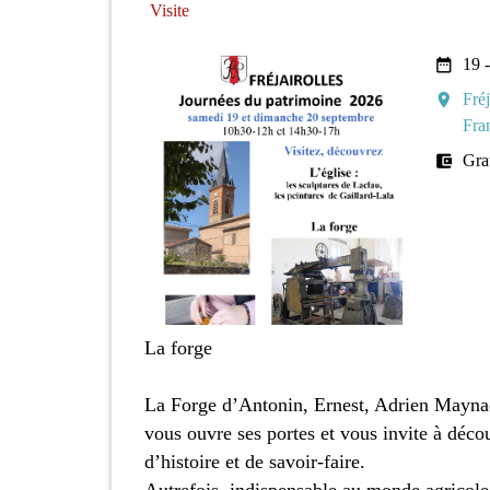
Visite
date_range
19 
room
Fré
Fra
account_balance_wallet
Gra
La forge
La Forge d’Antonin, Ernest, Adrien Maynad
vous ouvre ses portes et vous invite à décou
d’histoire et de savoir-faire.
Autrefois, indispensable au monde agricole, 