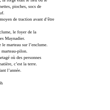
inettes, pioches, socs de
uf.
l moyen de traction avant d’être
clume, le foyer de la
ères Maynadier.
r le marteau sur l’enclume.
 marteau-pilon.
partagé où des personnes
tière, c’est la terre.
ant l’année.
8h