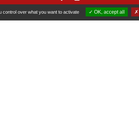
 control over what you want to activate
OK, accept all
-
-
cessibilité
Plan du site
Gestion des cookies