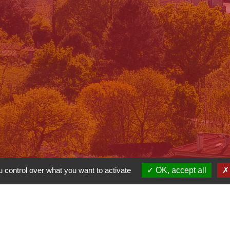
 control over what you want to activate
OK, accept all
-
-
cessibilité
Plan du site
Gestion des cookies
Site créé en partenariat avec Réseau des Communes