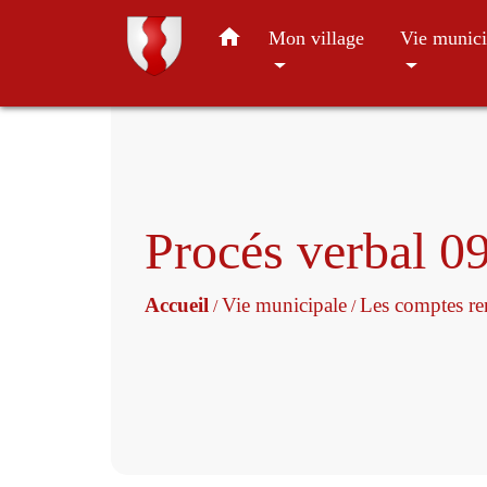
home
Mon village
Vie munici
Procés verbal 
Accueil
Vie municipale
Les comptes r
/
/