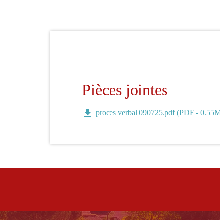
Pièces jointes
file_download
proces verbal 090725.pdf (PDF - 0.55