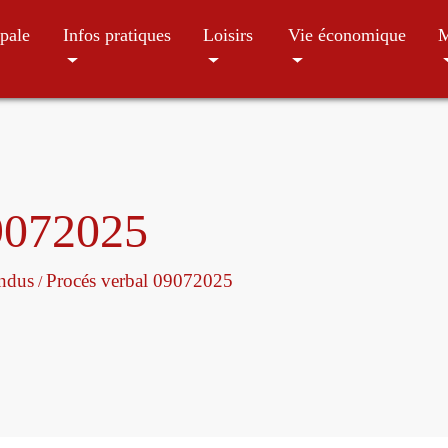
pale
Infos pratiques
Loisirs
Vie économique
M
09072025
endus
Procés verbal 09072025
/